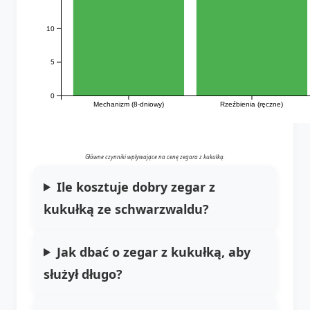
10
5
0
Mechanizm (8-dniowy)
Rzeźbienia (ręczne)
Główne czynniki wpływające na cenę zegara z kukułką.
Ile kosztuje dobry
zegar z
kukułką ze schwarzwaldu
?
Jak dbać o
zegar z kukułką
, aby
służył długo?