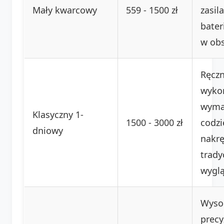
Mały kwarcowy
559 - 1500 zł
zasil
bater
w ob
Ręcz
wyko
wym
Klasyczny 1-
1500 - 3000 zł
codz
dniowy
nakrę
trady
wygl
Wyso
precy