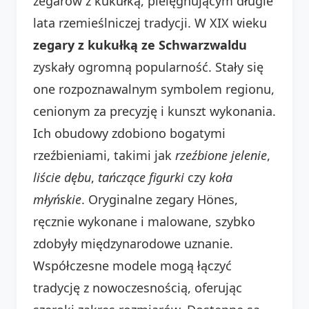
zegarów z kukułką, pielęgnującym długie
lata rzemieślniczej tradycji. W XIX wieku
zegary z kukułką ze Schwarzwaldu
zyskały ogromną popularność. Stały się
one rozpoznawalnym symbolem regionu,
cenionym za precyzję i kunszt wykonania.
Ich obudowy zdobiono bogatymi
rzeźbieniami, takimi jak
rzeźbione jelenie
,
liście dębu
,
tańczące figurki
czy
koła
młyńskie
. Oryginalne zegary Hönes,
ręcznie wykonane i malowane, szybko
zdobyły międzynarodowe uznanie.
Współczesne modele mogą łączyć
tradycję z nowoczesnością, oferując