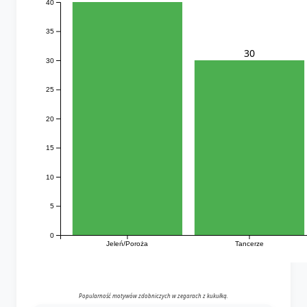
40
35
30
30
25
20
15
10
5
0
Jeleń/Poroża
Tancerze
Popularność motywów zdobniczych w zegarach z kukułką.