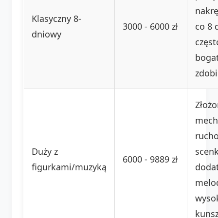
nakrę
Klasyczny 8-
3000 - 6000 zł
co 8 
dniowy
częst
boga
zdob
Złożo
mech
ruch
Duży z
scenk
6000 - 9889 zł
figurkami/muzyką
doda
melod
wyso
kunsz