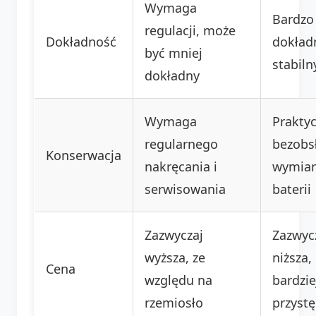
Wymaga
Bardzo
regulacji, może
Dokładność
dokład
być mniej
stabiln
dokładny
Wymaga
Praktyc
regularnego
bezobs
Konserwacja
nakręcania i
wymia
serwisowania
baterii
Zazwyczaj
Zazwyc
wyższa, ze
niższa,
Cena
względu na
bardzie
rzemiosło
przyst