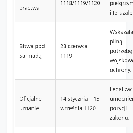
1118/1119/1120
pielgrz
bractwa
i Jeruzal
Wskazała
pilną
Bitwa pod
28 czerwca
potrzebę
Sarmadą
1119
wojskow
ochrony.
Legalizac
Oficjalne
14 stycznia – 13
umocnie
uznanie
września 1120
pozycji
zakonu.