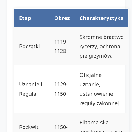
Etap
Okres
Charakterystyka
Skromne bractwo
1119-
Początki
rycerzy, ochrona
1128
pielgrzymów.
Oficjalne
Uznanie i
1129-
uznanie,
Reguła
1150
ustanowienie
reguły zakonnej.
Elitarna siła
Rozkwit
1150-
wojskowa, udział