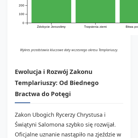
200
100
0
Zdobycie Jerozolimy
Trzęsienia ziemi
Bitwa p
Wykres przedstawia kluczowe daty wczesnego okresu Templariuszy.
Ewolucja i Rozwój Zakonu
Templariuszy: Od Biednego
Bractwa do Potęgi
Zakon Ubogich Rycerzy Chrystusa i
Świątyni Salomona szybko się rozwijał.
Oficjalne uznanie nastąpiło na zjeździe w