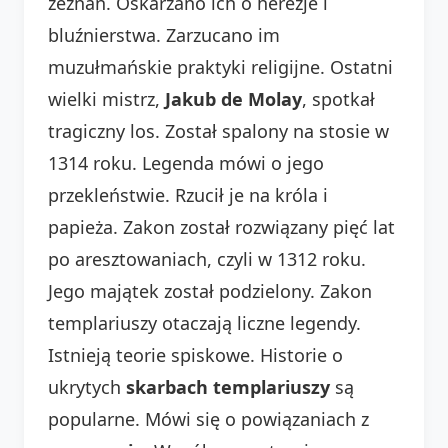
zeznań. Oskarżano ich o herezje i
bluźnierstwa. Zarzucano im
muzułmańskie praktyki religijne. Ostatni
wielki mistrz,
Jakub de Molay
, spotkał
tragiczny los. Został spalony na stosie w
1314 roku. Legenda mówi o jego
przekleństwie. Rzucił je na króla i
papieża. Zakon został rozwiązany pięć lat
po aresztowaniach, czyli w 1312 roku.
Jego majątek został podzielony. Zakon
templariuszy otaczają liczne legendy.
Istnieją teorie spiskowe. Historie o
ukrytych
skarbach templariuszy
są
popularne. Mówi się o powiązaniach z