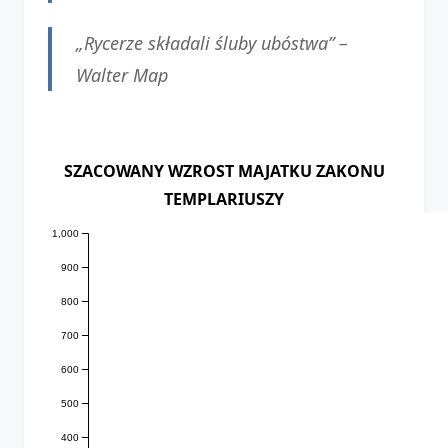
„Rycerze składali śluby ubóstwa” –
Walter Map
SZACOWANY WZROST MAJATKU ZAKONU
TEMPLARIUSZY
1,000
900
800
700
600
500
400