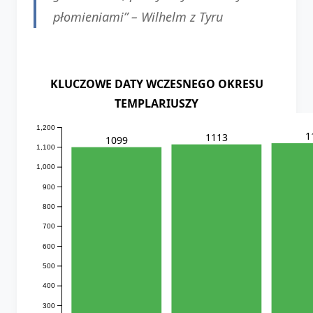
płomieniami” –
Wilhelm z Tyru
KLUCZOWE DATY WCZESNEGO OKRESU
TEMPLARIUSZY
1,200
1
1113
1099
1,100
1,000
900
800
700
600
500
400
300