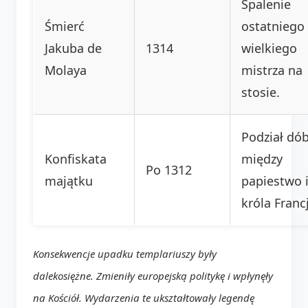
Spalenie
Śmierć
ostatniego
Jakuba de
1314
wielkiego
Molaya
mistrza na
stosie.
Podział dó
Konfiskata
między
Po 1312
majątku
papiestwo 
króla Francj
Konsekwencje upadku templariuszy były
dalekosiężne. Zmieniły europejską politykę i wpłynęły
na Kościół. Wydarzenia te ukształtowały legendę