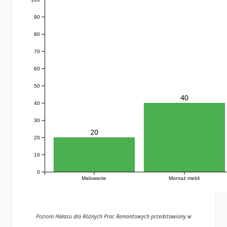
90
80
70
60
50
40
40
30
20
20
10
0
Malowanie
Montaż mebli
Poziom Hałasu dla Różnych Prac Remontowych przedstawiony w