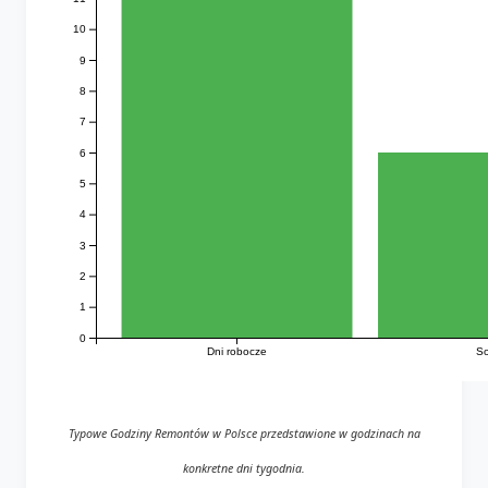
10
9
8
7
6
5
4
3
2
1
0
Dni robocze
So
Typowe Godziny Remontów w Polsce przedstawione w godzinach na
konkretne dni tygodnia.