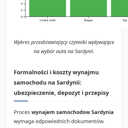
4
2
0
Liczba osób
Bagaż
Typ
Wykres przedstawiający czynniki wpływające
na wybór auta na Sardynii.
Formalności i koszty wynajmu
samochodu na Sardynii:
ubezpieczenie, depozyt i przepisy
Proces
wynajem samochodow Sardynia
wymaga odpowiednich dokumentów.