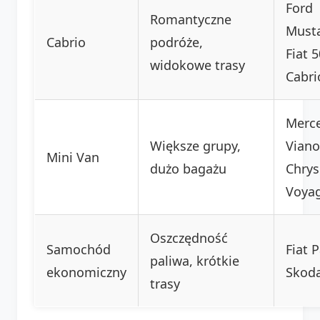
Ford
Romantyczne
Must
Cabrio
podróże,
Fiat 
widokowe trasy
Cabri
Merc
Większe grupy,
Viano
Mini Van
dużo bagażu
Chrys
Voya
Oszczędność
Samochód
Fiat 
paliwa, krótkie
ekonomiczny
Skoda
trasy