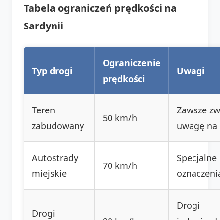
Tabela ograniczeń prędkości na
Sardynii
Ograniczenie
Typ drogi
Uwagi
prędkości
Teren
Zawsze zw
50 km/h
zabudowany
uwagę na 
Autostrady
Specjalne
70 km/h
miejskie
oznaczeni
Drogi
Drogi