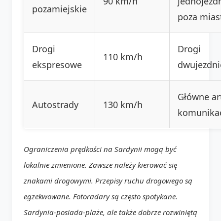
90 km/h
jednojezd
pozamiejskie
poza mia
Drogi
Drogi
110 km/h
ekspresowe
dwujezdn
Główne ar
Autostrady
130 km/h
komunika
Ograniczenia prędkości na Sardynii mogą być
lokalnie zmienione. Zawsze należy kierować się
znakami drogowymi. Przepisy ruchu drogowego są
egzekwowane. Fotoradary są często spotykane.
Sardynia-posiada-plaże, ale także dobrze rozwiniętą