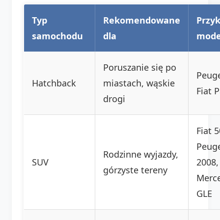
Typ
Rekomendowane
Przy
samochodu
dla
mode
Poruszanie się po
Peuge
Hatchback
miastach, wąskie
Fiat 
drogi
Fiat 
Peug
Rodzinne wyjazdy,
SUV
2008,
górzyste tereny
Merc
GLE