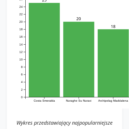
24
22
20
20
18
18
16
14
12
10
8
6
4
2
0
Costa Smeralda
Nuraghe Su Nuraxi
Archipelag Maddalena
Wykres przedstawiający najpopularniejsze